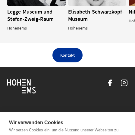
Legge-Museum und
Elisabeth-Schwarzkopf-
Ni
Stefan-Zweig-Raum
Museum
Ho
Hohenems
Hohenems
Kontakt
Kontakt
Wir verwenden Cookies
Öffnungszeiten Stadtmarketing Hohenems
Wir setzen Cookies ein, um die Nutzung unserer Webseiten zu