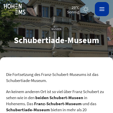
29°C
sonnig
MUSEEN
Schubertiade-Museum
Die Fortsetzung des Franz-Schubert-Museums ist das
Schubertiade-Museum.
An keinem anderen Ort ist so viel über Franz Schubert zu
sehen wie in den
beiden Schubert-Museen
in
Hohenems. Das
Franz-Schubert-Museum
und das
Schubertiade-Museum
bieten in mehr als 20