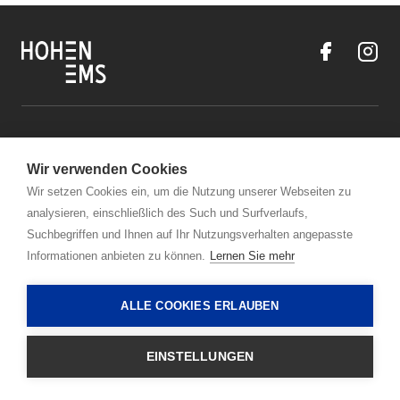
Kontakt
Wir verwenden Cookies
Öffnungszeiten Stadtmarketing Hohenems
Wir setzen Cookies ein, um die Nutzung unserer Webseiten zu
analysieren, einschließlich des Such und Surfverlaufs,
Links
Suchbegriffen und Ihnen auf Ihr Nutzungsverhalten angepasste
Informationen anbieten zu können.
Lernen Sie mehr
+43 5576 7101-2000
ALLE COOKIES ERLAUBEN
stadtmarketing@hohenems.at
EINSTELLUNGEN
© Bodensee Vorarlberg Tourismus