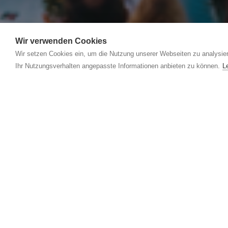
MUSIK IN HOHENEMS
Wir verwenden Cookies
Wir setzen Cookies ein, um die Nutzung unserer Webseiten zu analysier
Ihr Nutzungsverhalten angepasste Informationen anbieten zu können.
L
Was möchtest Du erleben?
Essen & Trinken
Einka