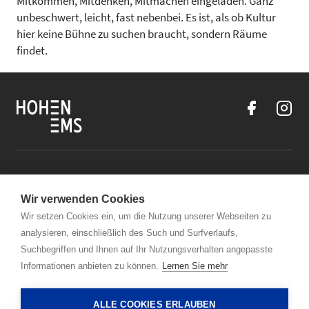
Mitkommen, Mitdenken, Mitmachen eingeladen. Ganz
unbeschwert, leicht, fast nebenbei. Es ist, als ob Kultur
hier keine Bühne zu suchen braucht, sondern Räume
findet.
Kontakt
Wir verwenden Cookies
Öffnungszeiten Stadtmarketing Hohenems
Wir setzen Cookies ein, um die Nutzung unserer Webseiten zu
analysieren, einschließlich des Such und Surfverlaufs,
Links
Suchbegriffen und Ihnen auf Ihr Nutzungsverhalten angepasste
Informationen anbieten zu können.
Lernen Sie mehr
+43 5576 7101-2000
ALLE COOKIES ERLAUBEN