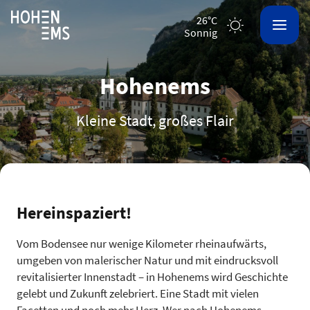
26°C
sonnig
Hohenems
Kleine Stadt, großes Flair
Hereinspaziert!
Vom Bodensee nur wenige Kilometer rheinaufwärts,
umgeben von malerischer Natur und mit eindrucksvoll
revitalisierter Innenstadt – in Hohenems wird Geschichte
gelebt und Zukunft zelebriert. Eine Stadt mit vielen