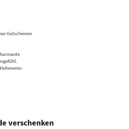
ser Gutscheinen
 charmante
sgefühl.
n Hohenems-
de verschenken