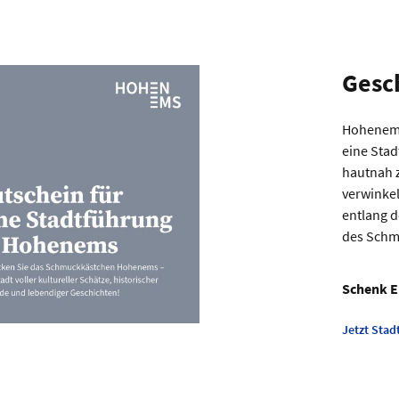
Gesc
Hohenems 
eine Stad
hautnah z
verwinkel
entlang 
des Schm
Schenk E
Jetzt Stad