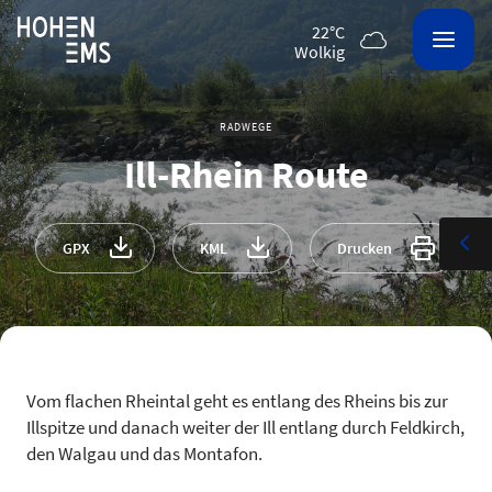
22°C
wolkig
RADWEGE
Ill-Rhein Route
GPX
KML
Drucken
Vom flachen Rheintal geht es entlang des Rheins bis zur
Illspitze und danach weiter der Ill entlang durch Feldkirch,
den Walgau und das Montafon.