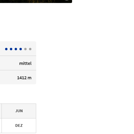
mittel
1412 m
JUN
DEZ