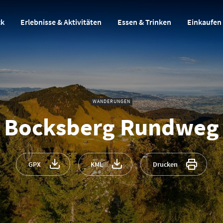
ck
Erlebnisse & Aktivitäten
Essen & Trinken
Einkaufen
WANDERUNGEN
Bocksberg Rundweg
GPX
KML
Drucken