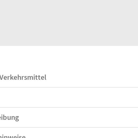
 Verkehrsmittel
Bahnhof Hohenems, dann mit dem Wanderbus Linie 175 bis Schutt
beim Berggasthof Schuttannen
eibung
kplatz finden Sie
HIER
parkplatz (Standort 38.26 Panoramakarte) nehmen Sie den Forstw
hinweise