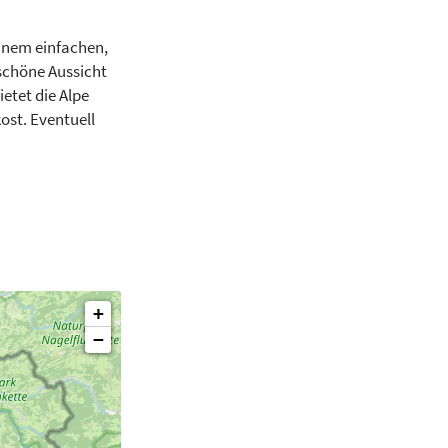
einem einfachen,
rschöne Aussicht
etet die Alpe
ost. Eventuell
+
−