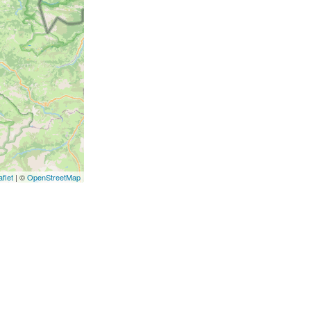
aflet
| ©
OpenStreetMap